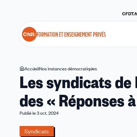
Panneau de gestion des cookies
CFDT.f
FORMATION ET ENSEIGNEMENT PRIVÉS
Vous
Accueil
Nos instances démocratiques
Les
Les syndicats de
êtes
syndicats
ici
de
des « Réponses à
la
Fep-
CFDT
Publié le 3 oct. 2024
proposent
des
Syndicats
«