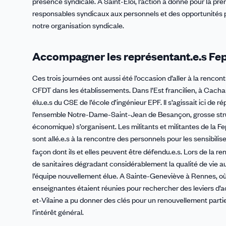
présence syndicale. A Saint-Éloi, l’action a donné pour la pre
responsables syndicaux aux personnels et des opportunités p
notre organisation syndicale.
Accompagner les représentant.e.s Fe
Ces trois journées ont aussi été l’occasion d’aller à la renco
CFDT dans les établissements. Dans l’Est francilien, à Cac
élu.e.s du CSE de l’école d’ingénieur EPF. Il s’agissait ici d
l’ensemble Notre-Dame-Saint-Jean de Besançon, grosse struc
économique) s’organisent. Les militants et militantes de l
sont allé.e.s à la rencontre des personnels pour les sensibilise
façon dont ils et elles peuvent être défendu.e.s. Lors de la re
de sanitaires dégradant considérablement la qualité de vie au
l’équipe nouvellement élue. A Sainte-Geneviève à Rennes, où
enseignantes étaient réunies pour rechercher des leviers d’act
et-Vilaine a pu donner des clés pour un renouvellement parti
l’intérêt général.