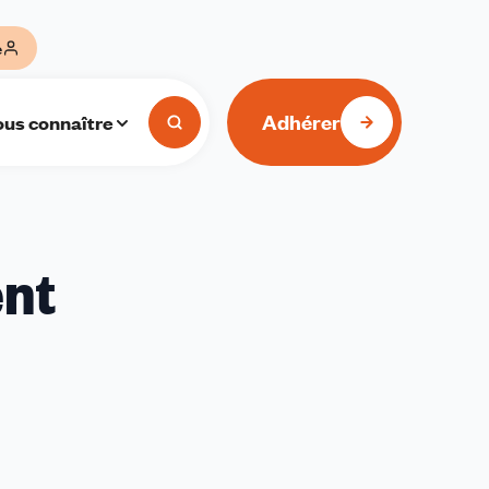
e
Adhérer
us connaître
ent