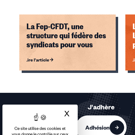
La Fep-CFDT, une
structure qui fédère des
syndicats pour vous
Lire l'article
Li
Éléments
1,
2,
3
sur
J'adhère
3
X
Masquer le bandea
accessibles
Adhésion
Ce site utilise des cookies et
vous donne le contrôle sur ceux