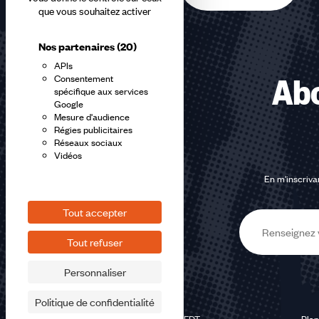
que vous souhaitez activer
Nos partenaires
(20)
APIs
Consentement
Abo
spécifique aux services
Google
Mesure d'audience
Régies publicitaires
Réseaux sociaux
Vidéos
En m'inscrivan
Tout accepter
E-
Tout refuser
mail
Personnaliser
Politique de confidentialité