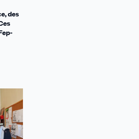
e, des
 Ces
 Fep-