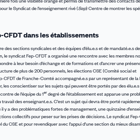
mière fois une visibilité orange et permis de transmettre des contacts d
our le Syndicat de l’enseignement rivé (
Sep
) Centre de montrer les spé
p-CFDT dans les établissements
ntre des sections syndicales et des équipes d’élu.e.s et de mandaté.e.s de
han, le syndicat Fep-CFDT a organisé une rencontre avec les membres n
e répondre à leur besoin d’échange et de formations et d’ancrer une prése
ture de plus de 200 personnels, les élections CSE (Comité social et
a Fep-CFDT de Franche-Comté accompagné.e.s par un représentant de la
r, les conscientiser sur les sujets qui peuvent être portés par des élu.e.
er
ncontre de l’équipe du 1
degré de l’établissement est apparue une pro
 travail des enseignant.e.s. C’est un sujet qui devra être porté rapideme
 il y a des problématiques fortes de management, une quinzaine d’ense
ions collectifs pour peser sur les prises de décisions. Le syndicat Fep-
el du CSE et pour revendiquer avec l’appui d’une section du mieux disan