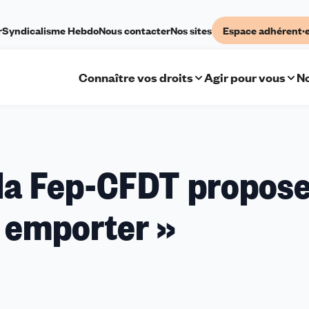
r
Syndicalisme Hebdo
Nous contacter
Nos sites
Espace adhérent·
Connaître vos droits
Agir pour vous
No
 la Fep-CFDT propos
 emporter »