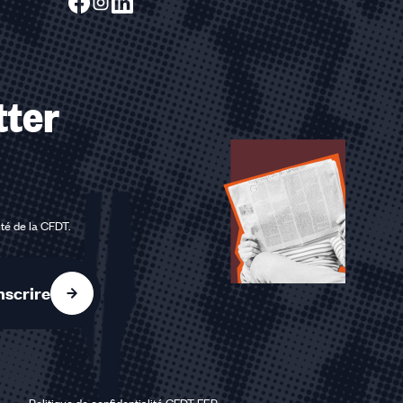
tter
ité de la CFDT
.
nscrire