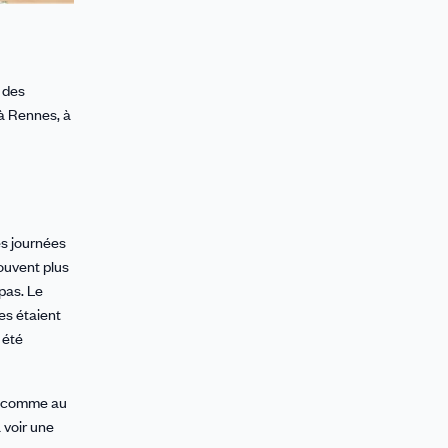
 des
 à Rennes, à
es journées
souvent plus
pas. Le
es étaient
 été
e, comme au
 voir une