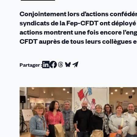
Réponses
à
Conjointement lors d’actions confédé
emporter
syndicats de la Fep-CFDT ont déployé 
»
actions montrent une fois encore l’eng
CFDT auprès de tous leurs collègues 
Partager :
Partager
Partager
Partager
Partager
Partager
sur
sur
sur
sur
par
Linkedin
Facebook
Threads
Bluesky
email