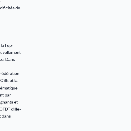
e
cificités de
 la Fep-
ouvellement
nce. Dans
 Fédération
s CSE et la
blématique
nt par
ignants et
CFDT d’Ille-
t dans