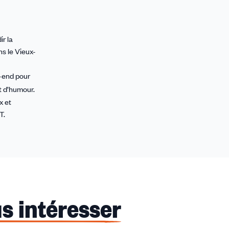
ir la
ns le Vieux-
k-end pour
t d’humour.
x et
T.
s intéresser