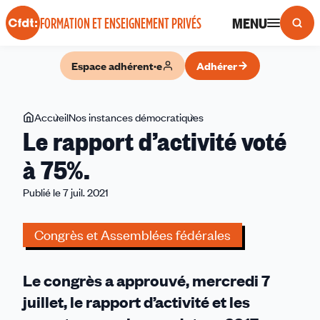
Panneau de gestion des cookies
MENU
FORMATION ET ENSEIGNEMENT PRIVÉS
Espace adhérent·e
Adhérer
Vous
Accueil
Nos instances démocratiques
Le
Le rapport d’activité voté
êtes
rapport
ici
d’activité
à 75%.
voté
Publié le 7 juil. 2021
à
75%.
Congrès et Assemblées fédérales
Le congrès a approuvé, mercredi 7
juillet, le rapport d’activité et les