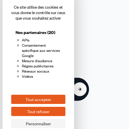
Ce site utilise des cookies et
Abonnez-vous à la newsletter
vous donne le contrôle sur ceux
que vous souhaitez activer
confédérale
Nos partenaires
(20)
APIs
En m'inscrivant à la newsletter, j'affirme avoir pris connaissance de
Consentement
la
politique de confidentialité de la CFDT
.
spécifique aux services
Google
Mesure d'audience
E-
Régies publicitaires
mail
Réseaux sociaux
Vidéos
S'inscrire
Tout accepter
Tout refuser
Personnaliser
©2026 CFDT