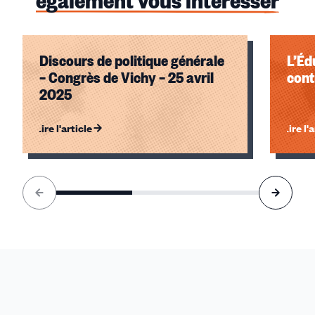
Discours de politique générale
L’Éd
– Congrès de Vichy – 25 avril
cont
2025
Lire l'article
Lire l'
Élément
1
sur
3
accessible