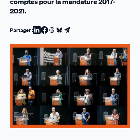
comptes pour la mandature 2017-
2021.
Partager :
Partager
Partager
Partager
Partager
Partager
sur
sur
sur
sur
par
Linkedin
Facebook
Threads
Bluesky
email