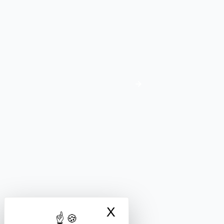
J'adhère
Adhésion
FORMATION ET ENSEIGNEMENT PRIVÉS
Nous suivre
X
Masquer le bandea