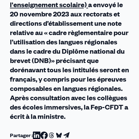
l'enseignement scolaire)
a envoyé le
langue
20 novembre 2023 aux rectorats et
régionale
directions d’établissement une note
relative au « cadre règlementaire pour
l’utilisation des langues régionales
dans le cadre du Diplôme national du
brevet (DNB)» précisant que
dorénavant tous les intitulés seront en
français, y compris pour les épreuves
composables en langues régionales.
Après consultation avec les collègues
des écoles immersives, la Fep-CFDT a
écrit à la ministre.
Partager :
Partager
Partager
Partager
Partager
Partager