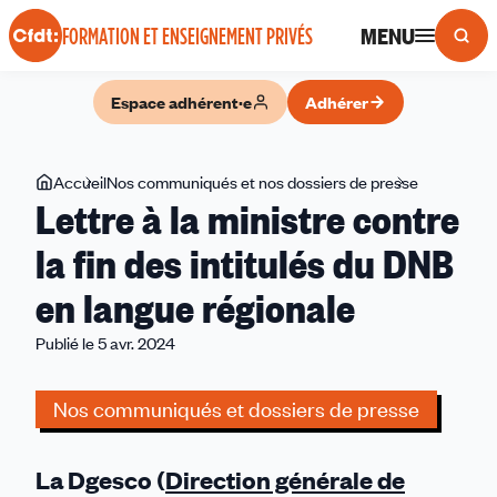
Panneau de gestion des cookies
MENU
FORMATION ET ENSEIGNEMENT PRIVÉS
Espace adhérent·e
Adhérer
Vous
Accueil
Nos communiqués et nos dossiers de presse
Lettre
Lettre à la ministre contre
êtes
à
ici
la
la fin des intitulés du DNB
ministre
en langue régionale
contre
la
Publié le 5 avr. 2024
fin
des
Nos communiqués et dossiers de presse
intitulés
du
DNB
La Dgesco (
Direction générale de
en