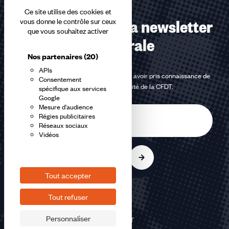
Ce site utilise des cookies et
Abonnez-vous à la newsletter
vous donne le contrôle sur ceux
que vous souhaitez activer
confédérale
Nos partenaires
(20)
APIs
En m'inscrivant à la newsletter, j'affirme avoir pris connaissance de
Consentement
la
politique de confidentialité de la CFDT
.
spécifique aux services
Google
Mesure d'audience
E-
Régies publicitaires
mail
Réseaux sociaux
Vidéos
S'inscrire
Tout accepter
Tout refuser
Personnaliser
©2026 CFDT