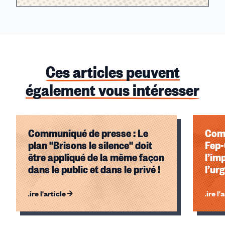
Ces articles peuvent
également vous intéresser
Communiqué de presse : Le
Comm
plan "Brisons le silence" doit
Fep
être appliqué de la même façon
l’im
dans le public et dans le privé !
l’ur
Lire l'article
Lire l'