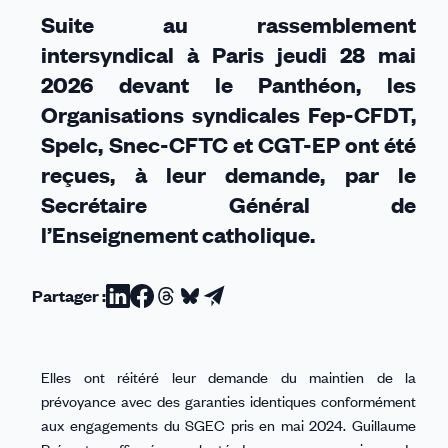
Suite au rassemblement
intersyndical à Paris jeudi 28 mai
2026 devant le Panthéon, les
Organisations syndicales Fep-CFDT,
Spelc, Snec-CFTC et
CGT-EP ont été
reçues, à leur demande, par le
Secrétaire Général de
l’Enseignement catholique.
Partager :
Partager
Partager
Partager
Partager
Partager
sur
sur
sur
sur
par
Linkedin
Facebook
Threads
Bluesky
email
Elles ont réitéré leur demande du maintien de la
prévoyance avec des garanties identiques conformément
aux engagements du SGEC pris en mai 2024. Guillaume