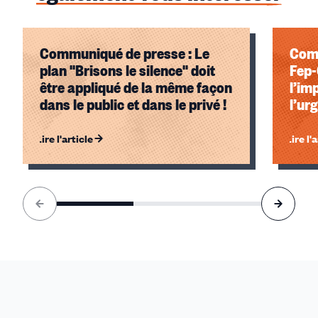
Communiqué de presse : Le
Comm
plan "Brisons le silence" doit
Fep
être appliqué de la même façon
l’im
dans le public et dans le privé !
l’ur
Lire l'article
Lire l'
Élément
1
sur
3
accessible