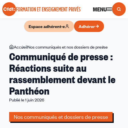
Panneau de gestion des cookies
MENU
FORMATION ET ENSEIGNEMENT PRIVÉS
Espace adhérent·e
Adhérer
Vous
Accueil
Nos communiqués et nos dossiers de presse
Communiq
Communiqué de presse :
êtes
de
ici
presse
Réactions suite au
:
rassemblement devant le
Réactions
suite
Panthéon
au
rassemble
Publié le 1 juin 2026
devant
le
Nos communiqués et dossiers de presse
Panthéon