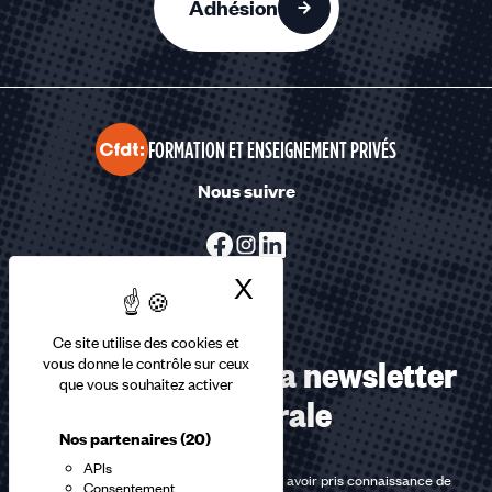
Adhésion
FORMATION ET ENSEIGNEMENT PRIVÉS
Nous suivre
X
Masquer le bandea
Ce site utilise des cookies et
Abonnez-vous à la newsletter
vous donne le contrôle sur ceux
que vous souhaitez activer
confédérale
Nos partenaires
(20)
APIs
En m'inscrivant à la newsletter, j'affirme avoir pris connaissance de
Consentement