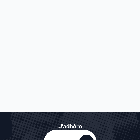
J'adhère