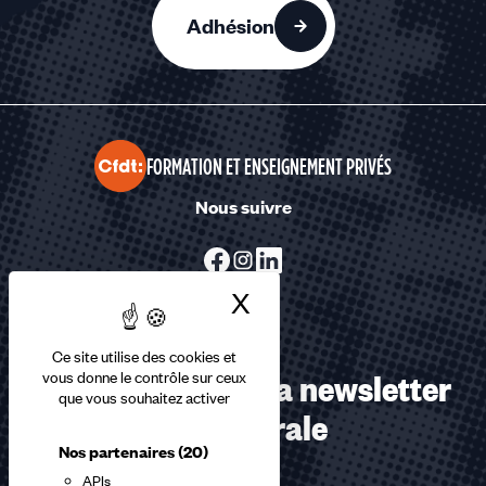
Adhésion
FORMATION ET ENSEIGNEMENT PRIVÉS
Nous suivre
X
Masquer le bandea
Ce site utilise des cookies et
Abonnez-vous à la newsletter
vous donne le contrôle sur ceux
que vous souhaitez activer
confédérale
Nos partenaires
(20)
APIs