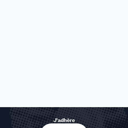
J'adhère