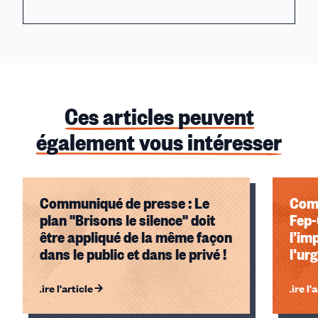
Ces articles peuvent
également vous intéresser
Communiqué de presse : Le
Comm
plan "Brisons le silence" doit
Fep
être appliqué de la même façon
l’im
dans le public et dans le privé !
l’ur
Lire l'article
Lire l'