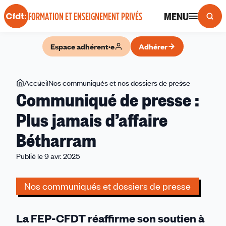
Panneau de gestion des cookies
MENU
FORMATION ET ENSEIGNEMENT PRIVÉS
Espace adhérent·e
Adhérer
Vous
Accueil
Nos communiqués et nos dossiers de presse
Communiq
Communiqué de presse :
êtes
de
ici
presse
Plus jamais d’affaire
:
Bétharram
Plus
jamais
Publié le 9 avr. 2025
d’affaire
Bétharram
Nos communiqués et dossiers de presse
La FEP-CFDT réaffirme son soutien à