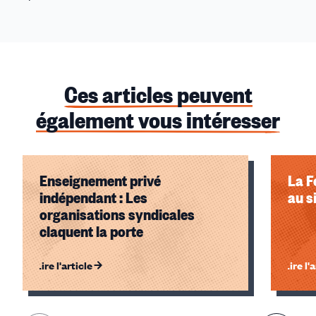
Ces articles peuvent
également vous intéresser
Enseignement privé
La F
indépendant : Les
au s
organisations syndicales
claquent la porte
Lire l'article
Lire l'