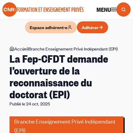
Panneau de gestion des cookies
MENU
FORMATION ET ENSEIGNEMENT PRIVÉS
Espace adhérent·e
Adhérer
Vous
Accueil
Branche Enseignement Privé Indépendant (EPI)
La
La Fep-CFDT demande
êtes
Fep-
ici
CFDT
l’ouverture de la
deman
reconnaissance du
l’ouvert
de
doctorat (EPI)
la
reconna
Publié le 24 oct. 2025
du
doctora
Branche Enseignement Privé Indépendant
(EPI)
(EPI)