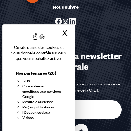
Nous suivre
X
Masquer le bandea
Ce site utilise des cookies et
Abonnez-vous à la newsletter
vous donne le contrôle sur ceux
que vous souhaitez activer
confédérale
Nos partenaires
(20)
APIs
En m'inscrivant à la newsletter, j'affirme avoir pris connaissance de
Consentement
la
politique de confidentialité de la CFDT
.
spécifique aux services
Google
Mesure d'audience
E-
Régies publicitaires
mail
Réseaux sociaux
Vidéos
S'inscrire