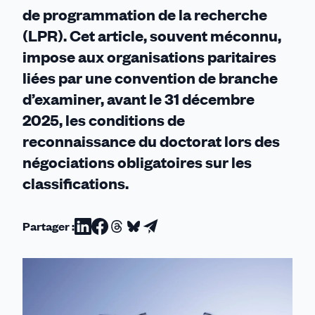
de programmation de la recherche
(LPR). Cet article, souvent méconnu,
impose aux organisations paritaires
liées par une convention de branche
d’examiner, avant le 31 décembre
2025, les conditions de
reconnaissance du doctorat lors des
négociations obligatoires sur les
classifications.
Partager :
Partager
Partager
Partager
Partager
Partager
sur
sur
sur
sur
par
Linkedin
Facebook
Threads
Bluesky
email