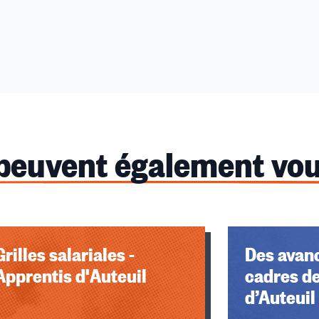
 peuvent également vou
Grilles salariales -
Des avanc
Apprentis d'Auteuil
cadres d
d’Auteuil