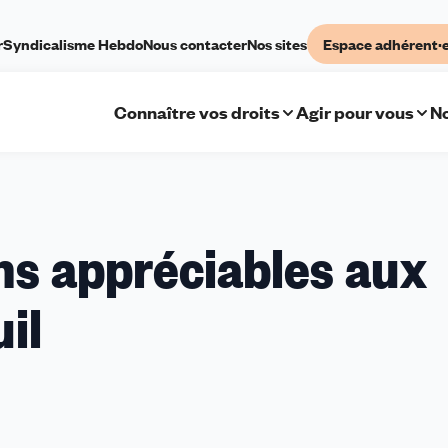
r
Syndicalisme Hebdo
Nous contacter
Nos sites
Espace adhérent·
Connaître vos droits
Agir pour vous
No
ns appréciables aux
s
il