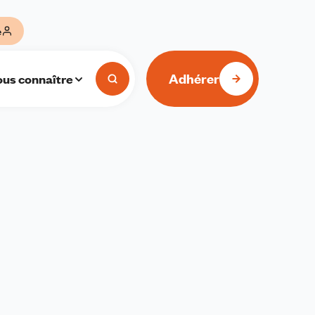
e
Adhérer
us connaître