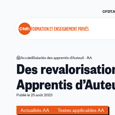
Panneau de gestion des cookies
CFDT.f
FORMATION ET ENSEIGNEMENT PRIVÉS
Vous
Accueil
Salariés des apprentis d’Auteuil - AA
Des
Des revalorisatio
êtes
revalorisation
ici
appréciables
Apprentis d’Auteu
aux
Apprentis
d’Auteuil
Publié le 25 août 2023
Actualités AA
Textes applicables AA