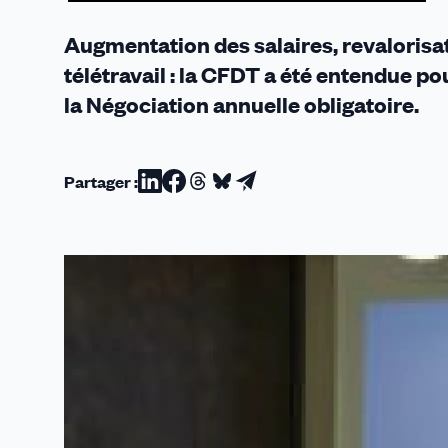
Augmentation des salaires, revalorisa
télétravail : la CFDT a été entendue p
la Négociation annuelle obligatoire.
Partager :
Partager
Partager
Partager
Partager
Partager
sur
sur
sur
sur
par
Linkedin
Facebook
Threads
Bluesky
email