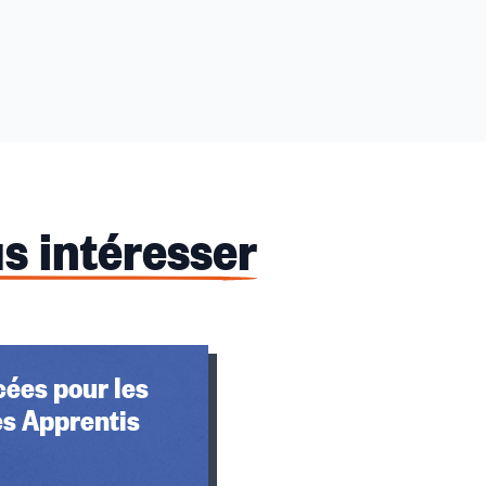
s intéresser
ées pour les
es Apprentis