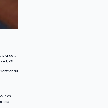
nancier de la
 de 1,5 %.
lioration du
pour les
és sera