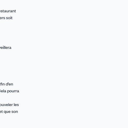
restaurant
ers soit
eillera
fin d’en
Cela pourra
ouveler les
 et que son