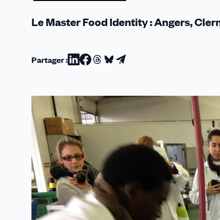
Le Master Food Identity : Angers, Cler
Partager :
Partager
Partager
Partager
Partager
Partager
sur
sur
sur
sur
par
Linkedin
Facebook
Threads
Bluesky
email