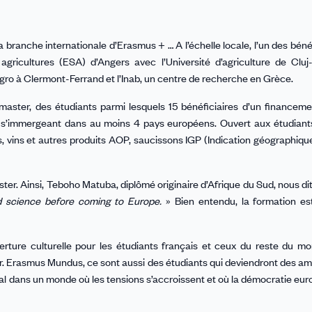
branche internationale d’Erasmus + … A l’échelle locale, l’un des bénéf
agricultures (ESA) d’Angers avec l’Université d’agriculture de Clu
Agro à Clermont-Ferrand et l’Inab, un centre de recherche en Grèce.
aster, des étudiants parmi lesquels 15 bénéficiaires d’un financem
r en s’immergeant dans au moins 4 pays européens. Ouvert aux étudia
s, vins et autres produits AOP, saucissons IGP (Indication géographiqu
ter. Ainsi, Teboho Matuba, diplômé originaire d’Afrique du Sud, nous dit
d science before coming to Europe.
» Bien entendu, la formation es
uverture culturelle pour les étudiants français et ceux du reste du m
ir. Erasmus Mundus, ce sont aussi des étudiants qui deviendront des 
ital dans un monde où les tensions s’accroissent et où la démocratie eu