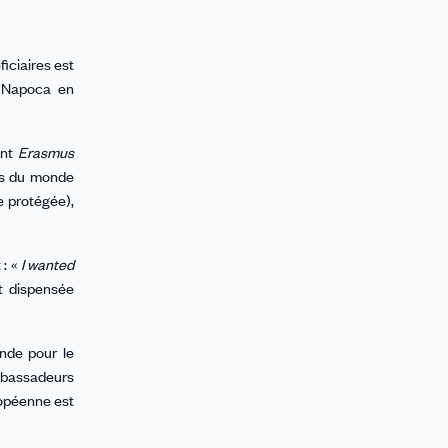
iciaires est
j-Napoca en
ent
Erasmus
nts du monde
e protégée),
 : «
I wanted
t dispensée
onde pour le
ambassadeurs
ropéenne est