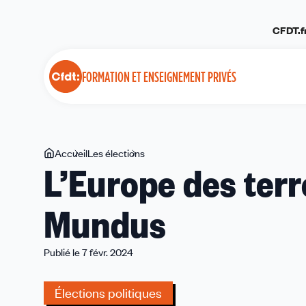
Panneau de gestion des cookies
CFDT.f
FORMATION ET ENSEIGNEMENT PRIVÉS
Vous
Accueil
Les élections
L’Europe
L’Europe des ter
êtes
des
ici
terroirs
Mundus
au
cœur
d’Erasmus
Publié le 7 févr. 2024
Mundus
Élections politiques