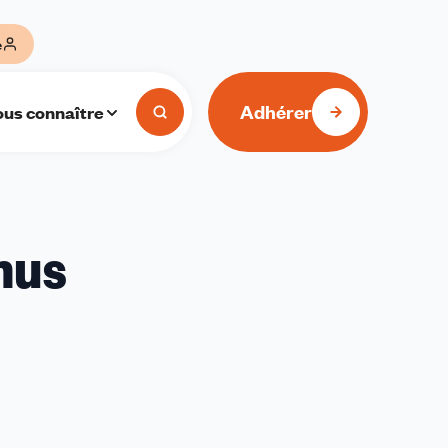
e
Adhérer
us connaître
mus