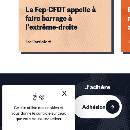
La Fep-CFDT appelle à
faire barrage à
l'extrême-droite
Lire l'article
Li
Éléments
1,
2
sur
2
J'adhère
accessibles
X
Masquer le bandea
Adhésion
Ce site utilise des cookies et
vous donne le contrôle sur ceux
que vous souhaitez activer