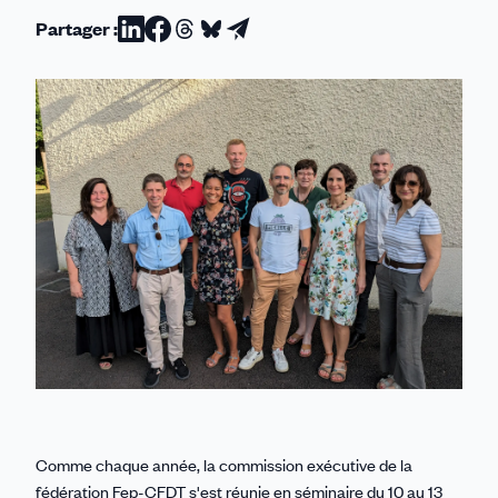
Partager :
Partager
Partager
Partager
Partager
Partager
sur
sur
sur
sur
par
Linkedin
Facebook
Threads
Bluesky
email
Comme chaque année, la commission exécutive de la
fédération Fep-CFDT s'est réunie en séminaire du 10 au 13