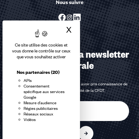
Nous suivre
X
Masquer le bandea
Ce site utilise des cookies et
Abonnez-vous à la newsletter
vous donne le contrôle sur ceux
que vous souhaitez activer
confédérale
Nos partenaires
(20)
APIs
En m'inscrivant à la newsletter, j'affirme avoir pris connaissance de
Consentement
la
politique de confidentialité de la CFDT
.
spécifique aux services
Google
Mesure d'audience
E-
Régies publicitaires
mail
Réseaux sociaux
Vidéos
S'inscrire