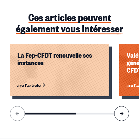
Ces articles peuvent
également vous intéresser
La Fep-CFDT renouvelle ses
Valé
instances
géné
CFD
Lire l'article
Lire l'
Élément
1