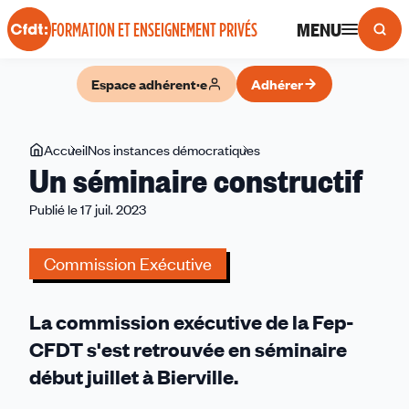
Panneau de gestion des cookies
MENU
FORMATION ET ENSEIGNEMENT PRIVÉS
Espace adhérent·e
Adhérer
Vous
Accueil
Nos instances démocratiques
Un
Un séminaire constructif
êtes
séminaire
ici
constructif
Publié le 17 juil. 2023
Commission Exécutive
La commission exécutive de la Fep-
CFDT s'est retrouvée en séminaire
début juillet à Bierville.