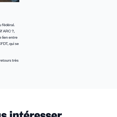
 fédéral.
tif ARC ?,
 lien entre
CFDT, qui se
retours très
s intéresser