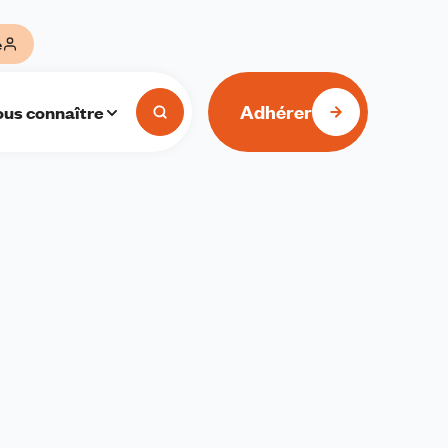
e
Adhérer
us connaître