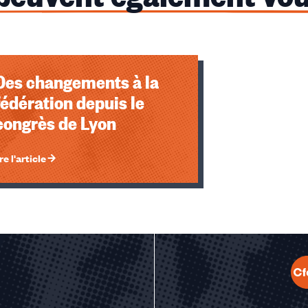
Des changements à la
fédération depuis le
congrès de Lyon
re l'article
u des cookies