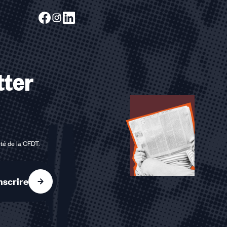
tter
ité de la CFDT
.
nscrire