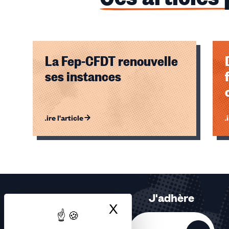
La Fep-CFDT renouvelle
ses instances
Lire l'article
Li
Éléments
1,
2
sur
2
J'adhère
accessibles
X
Masquer le bandea