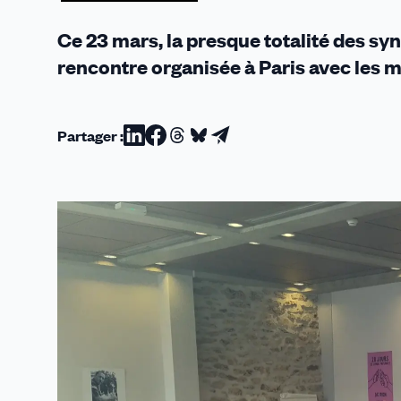
Ce 23 mars, la presque totalité des sy
rencontre organisée à Paris avec les 
Partager :
Partager
Partager
Partager
Partager
Partager
sur
sur
sur
sur
par
Linkedin
Facebook
Threads
Bluesky
email