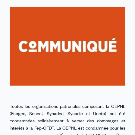
sur
sur
sur
sur
par
Linkedin
Facebook
Threads
Bluesky
email
Toutes les organisations patronales composant la CEPNL
(Fnogec, Scneel, Synadec, Synadic et Unetp) ont été
condamnées solidairement à verser des dommages et
intérêts à la Fep-CFDT. La CEPNL est condamnée pour les
propos tenus concernant l’image de la FEP-CFDT, qualifiée