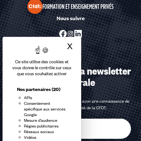
FORMATION ET ENSEIGNEMENT PRIVÉS
Nous suivre
X
Masquer le bandea
Ce site utilise des cookies et
Abonnez-vous à la newsletter
vous donne le contrôle sur ceux
que vous souhaitez activer
confédérale
Nos partenaires
(20)
APIs
En m'inscrivant à la newsletter, j'affirme avoir pris connaissance de
Consentement
la
politique de confidentialité de la CFDT
.
spécifique aux services
Google
Mesure d'audience
E-
Régies publicitaires
mail
Réseaux sociaux
Vidéos