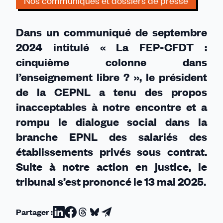
Nos communiqués et dossiers de presse
décision
judiciaire
Dans un communiqué de septembre
favorable
à
2024 intitulé « La FEP-CFDT :
la
cinquième colonne dans
Fep-
l’enseignement libre ? », le président
CFDT
de la CEPNL a tenu des propos
inacceptables à notre encontre et a
rompu le dialogue social dans la
branche EPNL des salariés des
établissements privés sous contrat.
Suite à notre action en justice, le
tribunal s’est prononcé le 13 mai 2025.
Partager :
Partager
Partager
Partager
Partager
Partager