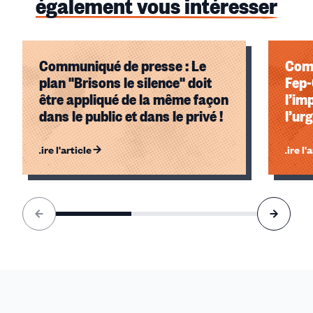
également vous intéresser
Communiqué de presse : Le
Comm
plan "Brisons le silence" doit
Fep
être appliqué de la même façon
l’im
dans le public et dans le privé !
l’ur
Lire l'article
Lire l'
Élément
1
sur
3
accessible