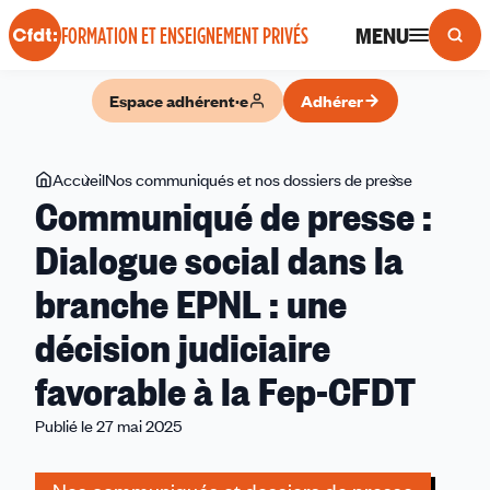
Panneau de gestion des cookies
MENU
FORMATION ET ENSEIGNEMENT PRIVÉS
Espace adhérent·e
Adhérer
Vous
Accueil
Nos communiqués et nos dossiers de presse
Communiq
Communiqué de presse :
êtes
de
ici
presse
Dialogue social dans la
:
branche EPNL : une
Dialogue
social
décision judiciaire
dans
la
favorable à la Fep-CFDT
branche
Publié le 27 mai 2025
EPNL
:
une