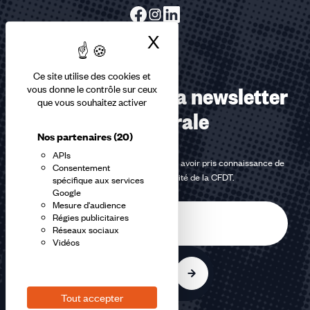
X
Masquer le bandea
Ce site utilise des cookies et
Abonnez-vous à la newsletter
vous donne le contrôle sur ceux
que vous souhaitez activer
confédérale
Nos partenaires
(20)
APIs
En m'inscrivant à la newsletter, j'affirme avoir pris connaissance de
Consentement
la
politique de confidentialité de la CFDT
.
spécifique aux services
Google
Mesure d'audience
E-
Régies publicitaires
mail
Réseaux sociaux
Vidéos
S'inscrire
Tout accepter