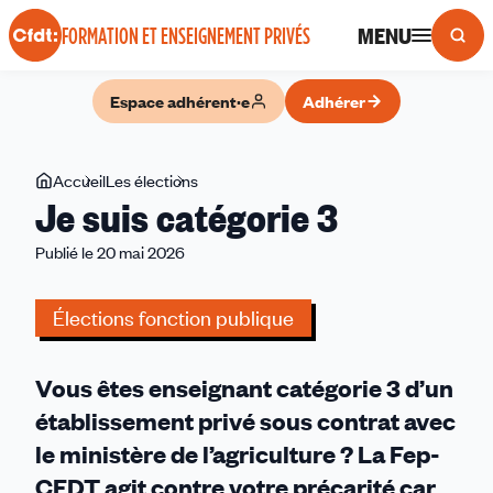
Panneau de gestion des cookies
MENU
FORMATION ET ENSEIGNEMENT PRIVÉS
Espace adhérent·e
Adhérer
Vous
Accueil
Les élections
Je
Je suis catégorie 3
êtes
suis
ici
catégorie
Publié le 20 mai 2026
3
Élections fonction publique
Vous êtes enseignant catégorie 3 d’un
établissement privé sous contrat avec
le ministère de l’agriculture ? La Fep-
CFDT agit contre votre précarité car