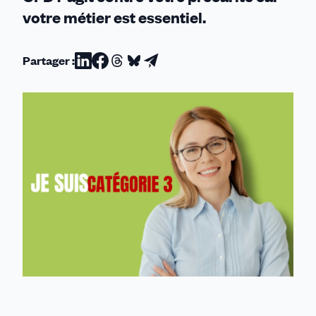
votre métier est essentiel.
Partager :
Partager
Partager
Partager
Partager
Partager
sur
sur
sur
sur
par
Linkedin
Facebook
Threads
Bluesky
email