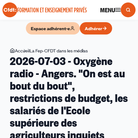
Panneau de gestion des cookies
MENU
FORMATION ET ENSEIGNEMENT PRIVÉS
Espace adhérent·e
Adhérer
Vous
Accueil
La Fep-CFDT dans les médias
2026-
2026-07-03 - Oxygène
êtes
07-
ici
03
radio - Angers. "On est au
-
bout du bout",
Oxygène
radio
restrictions de budget, les
-
Angers.
salariés de l'Ecole
"On
supérieure des
est
au
agriculteurs inquiets
bout