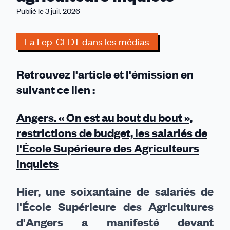
du
Publié le 3 juil. 2026
bout",
restrictions
La Fep-CFDT dans les médias
de
budget,
les
Retrouvez l'article et l'émission en
salariés
suivant ce lien :
de
l'Ecole
Angers. « On est au bout du bout »,
supérieure
restrictions de budget, les salariés de
des
agriculteurs
l'École Supérieure des Agriculteurs
inquiets
inquiets
Hier, une soixantaine de salariés de
l'École Supérieure des Agricultures
d'Angers a manifesté devant