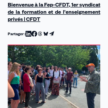
Bienvenue à la Fep-CFDT, 1er syndicat
de la formation et de l'enseignement
privés | CFDT
Partager :
Partager
Partager
Partager
Partager
Partager
sur
sur
sur
sur
par
Linkedin
Facebook
Threads
Bluesky
email