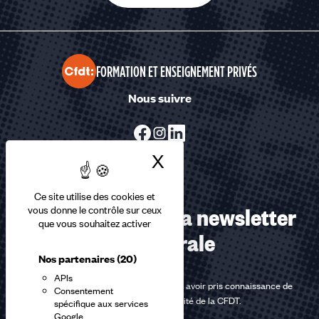
FORMATION ET ENSEIGNEMENT PRIVÉS
Nous suivre
X
Masquer le bandea
Ce site utilise des cookies et
Abonnez-vous à la newsletter
vous donne le contrôle sur ceux
que vous souhaitez activer
confédérale
Nos partenaires
(20)
APIs
En m'inscrivant à la newsletter, j'affirme avoir pris connaissance de
Consentement
la
politique de confidentialité de la CFDT
.
spécifique aux services
Google