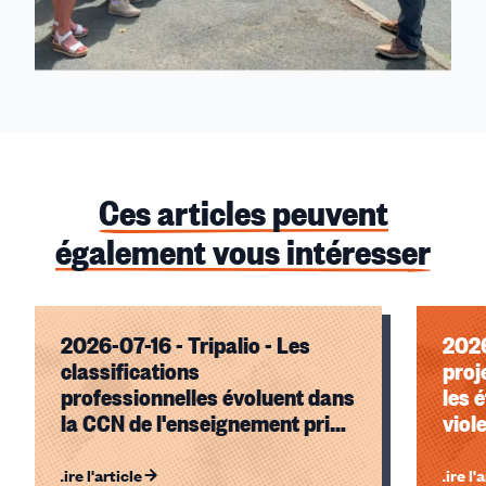
Ces articles peuvent
également vous intéresser
2026-07-16 - Tripalio - Les
2026
classifications
proj
professionnelles évoluent dans
les 
la CCN de l'enseignement privé
viol
indépendant
synd
élèv
Lire l'article
Lire l'