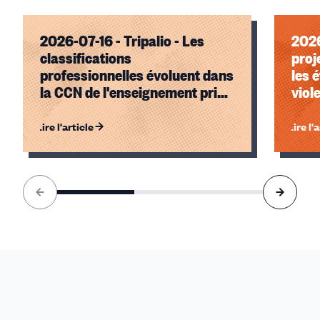
2026-07-16 - Tripalio - Les
2026
classifications
proj
professionnelles évoluent dans
les 
la CCN de l'enseignement privé
viol
indépendant
synd
élèv
Lire l'article
Lire l'
Élément
1
sur
3
accessible