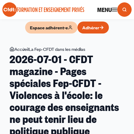
Panneau de gestion des cookies
MENU
FORMATION ET ENSEIGNEMENT PRIVÉS
Espace adhérent·e
Adhérer
Vous
Accueil
La Fep-CFDT dans les médias
2026-
2026-07-01 - CFDT
êtes
07-
ici
01
magazine - Pages
-
spéciales Fep-CFDT -
CFDT
magazine
Violences à l'école: le
-
Pages
courage des enseignants
spéciales
ne peut tenir lieu de
Fep-
CFDT
politique publique
-