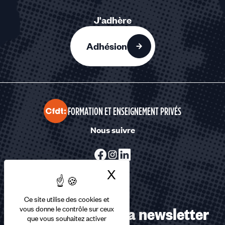
J'adhère
Adhésion
FORMATION ET ENSEIGNEMENT PRIVÉS
Nous suivre
X
Masquer le bandea
Ce site utilise des cookies et
Abonnez-vous à la newsletter
vous donne le contrôle sur ceux
que vous souhaitez activer