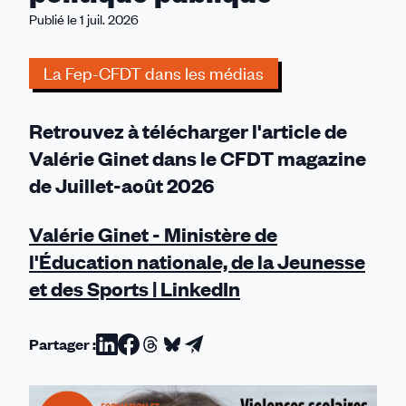
Violences
Publié le 1 juil. 2026
à
l'école:
La Fep-CFDT dans les médias
le
courage
des
Retrouvez à télécharger l'article de
enseignants
Valérie Ginet dans le CFDT magazine
ne
de Juillet-août 2026
peut
tenir
Valérie Ginet - Ministère de
lieu
de
l'Éducation nationale, de la Jeunesse
politique
et des Sports | LinkedIn
publique
Partager :
Partager
Partager
Partager
Partager
Partager
sur
sur
sur
sur
par