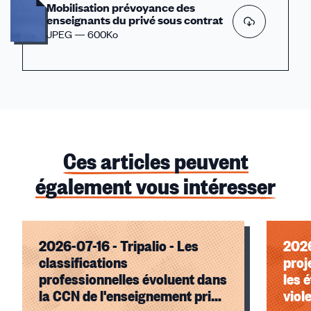
Mobilisation prévoyance des
enseignants du privé sous contrat
JPEG — 600Ko
Ces articles peuvent
également vous intéresser
2026-07-16 - Tripalio - Les
2026
classifications
proj
professionnelles évoluent dans
les 
la CCN de l'enseignement privé
viol