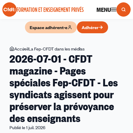
Panneau de gestion des cookies
MENU
FORMATION ET ENSEIGNEMENT PRIVÉS
Espace adhérent·e
Adhérer
Vous
Accueil
La Fep-CFDT dans les médias
2026-
2026-07-01 - CFDT
êtes
07-
ici
01
magazine - Pages
-
spéciales Fep-CFDT - Les
CFDT
magazine
syndicats agissent pour
-
Pages
préserver la prévoyance
spéciales
des enseignants
Fep-
CFDT
Publié le 1 juil. 2026
-