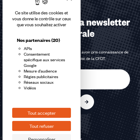
Ce site utilise des cookies et
Abonnez-vous à la newsletter
vous donne le contrôle sur ceux
que vous souhaitez activer
confédérale
Nos partenaires
(20)
APIs
En m'inscrivant à la newsletter, j'affirme avoir pris connaissance de
Consentement
la
politique de confidentialité de la CFDT
.
spécifique aux services
Google
Mesure d'audience
E-
Régies publicitaires
mail
Réseaux sociaux
Vidéos
S'inscrire
Tout accepter
Tout refuser
Personnaliser