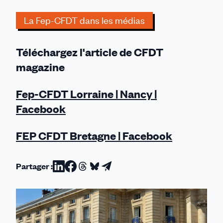
Les
La Fep-CFDT dans les médias
syndicats
agissent
pour
Téléchargez l'article de CFDT
préserver
magazine
la
prévoyance
Fep-CFDT Lorraine | Nancy |
des
enseignants
Facebook
FEP CFDT Bretagne | Facebook
Partager :
Partager
Partager
Partager
Partager
Partager
sur
sur
sur
sur
par
Linkedin
Facebook
Threads
Bluesky
email