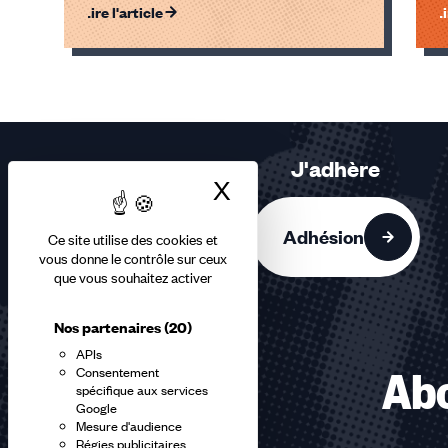
Lire l'article
Li
indépendant
Éléments
1,
2,
3
sur
J'adhère
3
X
Masquer le bandea
accessibles
Adhésion
Ce site utilise des cookies et
vous donne le contrôle sur ceux
que vous souhaitez activer
Nos partenaires
(20)
APIs
Consentement
Abo
spécifique aux services
Google
Mesure d'audience
Régies publicitaires