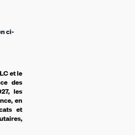
n ci-
LC et le
nce des
27, les
ance, en
cats et
taires,