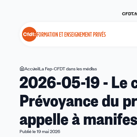
Panneau de gestion des cookies
CFDT.f
FORMATION ET ENSEIGNEMENT PRIVÉS
Vous
Accueil
La Fep-CFDT dans les médias
2026-
2026-05-19 - Le 
êtes
05-
ici
19
Prévoyance du pri
-
Le
café
appelle à manifes
pédagogique
-
Prévoyance
Publié le 19 mai 2026