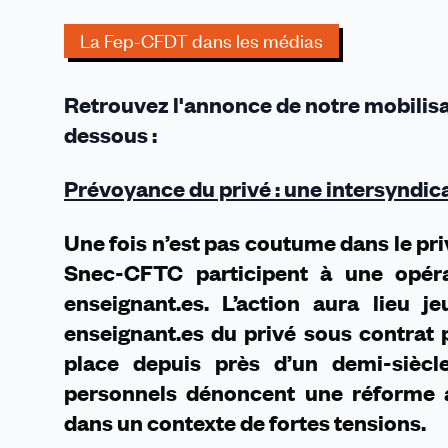
du
privé
La Fep-CFDT dans les médias
:
une
Retrouvez l'annonce de notre mobilisat
intersyndicale
appelle
dessous :
à
manifester
Prévoyance du privé : une intersyndica
à
paris
Une fois n’est pas coutume dans le pr
le
Snec-CFTC participent à une opér
28
mai
enseignant.es. L’action aura lieu 
enseignant.es du privé sous contrat 
place depuis près d’un demi-siècl
personnels dénoncent une réforme a
dans un contexte de fortes tensions.