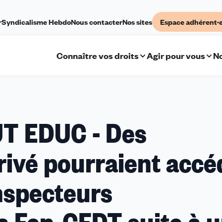
r
Syndicalisme Hebdo
Nous contacter
Nos sites
Espace adhérent·
Connaître vos droits
Agir pour vous
No
UT EDUC - Des
rivé pourraient accé
nspecteurs