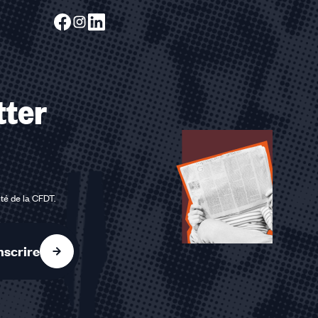
tter
ité de la CFDT
.
nscrire