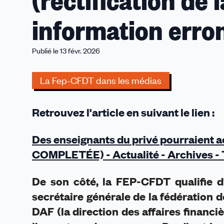
(rectification de
du
privé
information erro
pourraient
accéder
aux
Publié le 13 févr. 2026
concours
d'inspecteurs
La Fep-CFDT dans les médias
(rectification
de
Retrouvez l'article en suivant le lien :
la
Fep-
CFDT
Des enseignants du privé pourraient
suite
COMPLETÉE) - Actualité - Archives -
à
une
De son côté, la FEP-CFDT qualifie d
information
secrétaire générale de la fédération de
erronée
du
DAF (la direction des affaires financi
SPELC)