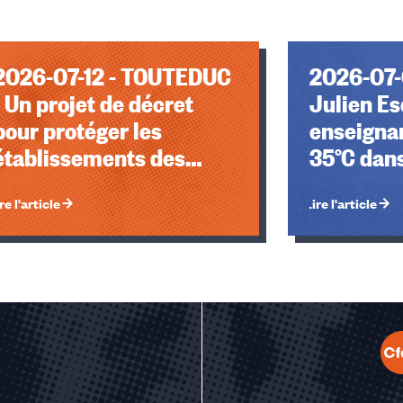
2026-07-12 - TOUTEDUC
2026-07-
- Un projet de décret
Julien Es
pour protéger les
enseignan
établissements des
35°C dans
parents violents, les
j'aurais 
re l'article
Lire l'article
organisations
tout mom
syndicales refusent que
les élèves en paient le
prix
u des cookies