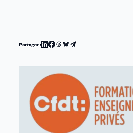
Partager :
Partager
Partager
Partager
Partager
Partager
sur
sur
sur
sur
par
Linkedin
Facebook
Threads
Bluesky
email