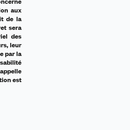
concerne
ion aux
it de la
ret sera
iel des
rs, leur
e par la
abilité
rappelle
tion est