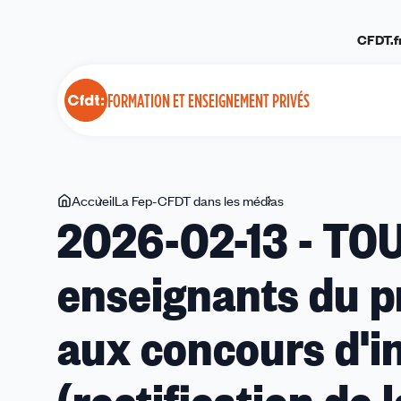
Panneau de gestion des cookies
CFDT.f
FORMATION ET ENSEIGNEMENT PRIVÉS
Vous
Accueil
La Fep-CFDT dans les médias
2026-
2026-02-13 - TO
êtes
02-
ici
13
enseignants du p
-
TOUT
EDUC
aux concours d'i
-
Des
enseignants