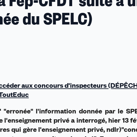
 la Fep-CFDT suite à 
née du SPELC)
 accéder aux concours d'inspecteurs (DÉPÊC
 ToutEduc
' "erronée" l'information donnée par le SP
 l'enseignement privé a interrogé, hier 13 fév
ères qui gère l'enseignement privé, ndlr)"co