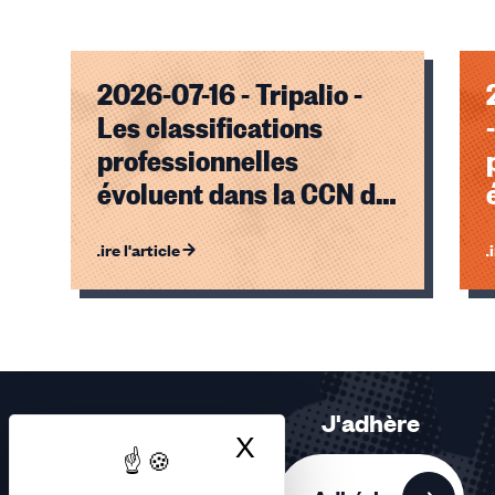
2026-07-16 - Tripalio -
Les classifications
professionnelles
évoluent dans la CCN de
l'enseignement privé
Lire l'article
Li
indépendant
Éléments
1,
2,
3
sur
J'adhère
3
X
Masquer le bandea
accessibles