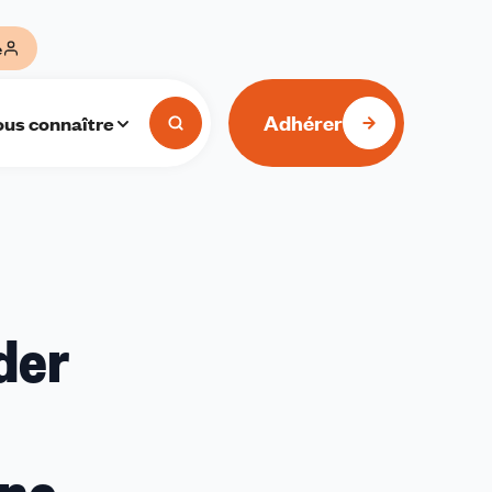
e
Adhérer
us connaître
der