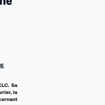
une
HE
ELC. Sa
rier, la
ncernant