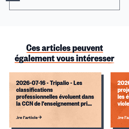
Ces articles peuvent
également vous intéresser
2026-07-16 - Tripalio - Les
2026
classifications
proj
professionnelles évoluent dans
les 
la CCN de l'enseignement privé
viol
indépendant
synd
élèv
Lire l'article
Lire l'