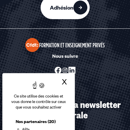
Adhésion
FORMATION ET ENSEIGNEMENT PRIVÉS
Nous suivre
X
Masquer le bandea
Ce site utilise des cookies et
Abonnez-vous à la newsletter
vous donne le contrôle sur ceux
que vous souhaitez activer
confédérale
Nos partenaires
(20)
APIs