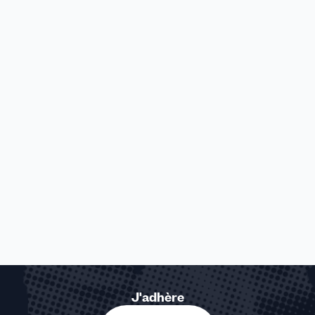
J'adhère