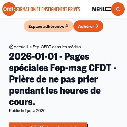
Panneau de gestion des cookies
MENU
FORMATION ET ENSEIGNEMENT PRIVÉS
Espace adhérent·e
Adhérer
Vous
Accueil
La Fep-CFDT dans les médias
2026-
2026-01-01 - Pages
êtes
01-
ici
01
spéciales Fep-mag CFDT -
-
Prière de ne pas prier
Pages
spéciales
pendant les heures de
Fep-
mag
cours.
CFDT
Publié le 1 janv. 2026
-
Prière
de