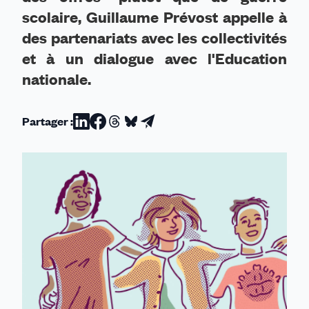
scolaire, Guillaume Prévost appelle à
des partenariats avec les collectivités
et à un dialogue avec l'Education
nationale.
Partager :
Partager
Partager
Partager
Partager
Partager
sur
sur
sur
sur
par
Linkedin
Facebook
Threads
Bluesky
email