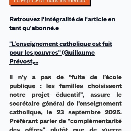
La Fep-CFDT dans les médias
les
pauvres"
Retrouvez l'intégralité de l'article en
(Guillaume
Prévost,
tant qu'abonné.e
SGEC)
"L’enseignement catholique est fait
pour les pauvres" (Guillaume
Prévost,...
Il n’y a pas de "fuite de l’école
publique : les familles choisissent
notre projet éducatif", assure le
secrétaire général de l’enseignement
catholique, le 23 septembre 2025.
Préférant parler de "complémentarité
des offres" plutôt que de guerre