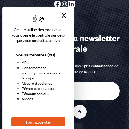
X
Masquer le bandea
Ce site utilise des cookies et
Abonnez-vous à la newsletter
vous donne le contrôle sur ceux
que vous souhaitez activer
confédérale
Nos partenaires
(20)
APIs
En m'inscrivant à la newsletter, j'affirme avoir pris connaissance de
Consentement
la
politique de confidentialité de la CFDT
.
spécifique aux services
Google
Mesure d'audience
E-
Régies publicitaires
mail
Réseaux sociaux
Vidéos
S'inscrire
Tout accepter