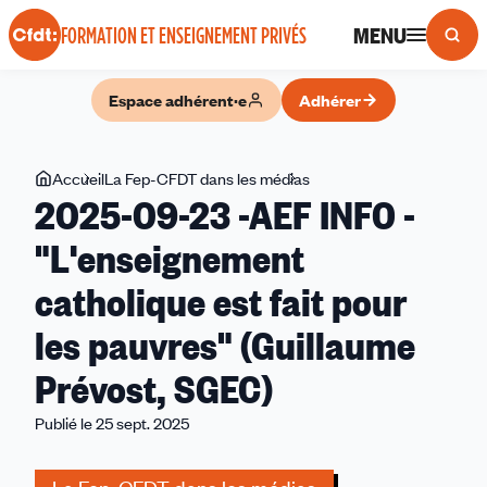
Panneau de gestion des cookies
MENU
FORMATION ET ENSEIGNEMENT PRIVÉS
Espace adhérent·e
Adhérer
Vous
Accueil
La Fep-CFDT dans les médias
2025-
2025-09-23 -AEF INFO -
êtes
09-
ici
23
"L'enseignement
-
catholique est fait pour
AEF
INFO
les pauvres" (Guillaume
-
"L'enseignement
Prévost, SGEC)
catholique
Publié le 25 sept. 2025
est
fait
pour