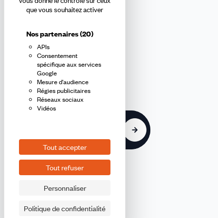
Abonnez-vous à la newsletter
vous donne le contrôle sur ceux
que vous souhaitez activer
confédérale
Nos partenaires
(20)
APIs
En m'inscrivant à la newsletter, j'affirme avoir pris connaissance de
Consentement
la
politique de confidentialité de la CFDT
.
spécifique aux services
Google
Mesure d'audience
E-
Régies publicitaires
mail
Réseaux sociaux
Vidéos
S'inscrire
Tout accepter
Tout refuser
Personnaliser
©2026 CFDT
Plan du site
Politique de confidentialité
Mentions légales CFDT FEP