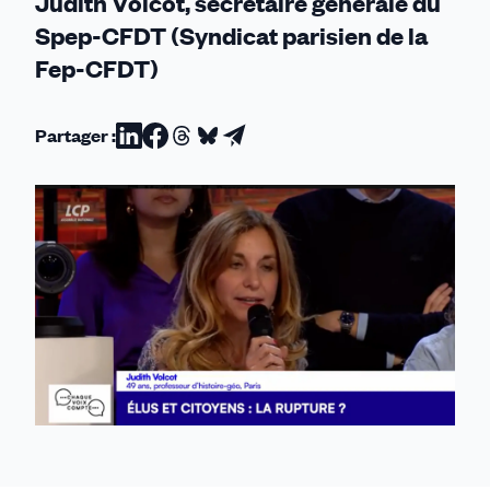
Judith Volcot, secrétaire générale du
Spep-CFDT (Syndicat parisien de la
Fep-CFDT)
Partager :
Partager
Partager
Partager
Partager
Partager
sur
sur
sur
sur
par
Linkedin
Facebook
Threads
Bluesky
email