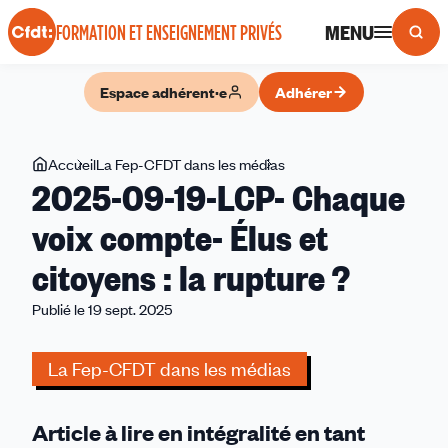
Panneau de gestion des cookies
MENU
FORMATION ET ENSEIGNEMENT PRIVÉS
Espace adhérent·e
Adhérer
Vous
Accueil
La Fep-CFDT dans les médias
2025-
2025-09-19-LCP- Chaque
êtes
09-
ici
19-
voix compte- Élus et
LCP-
citoyens : la rupture ?
Chaque
voix
Publié le 19 sept. 2025
compte-
Élus
La Fep-CFDT dans les médias
et
citoyens
:
Article à lire en intégralité en tant
la