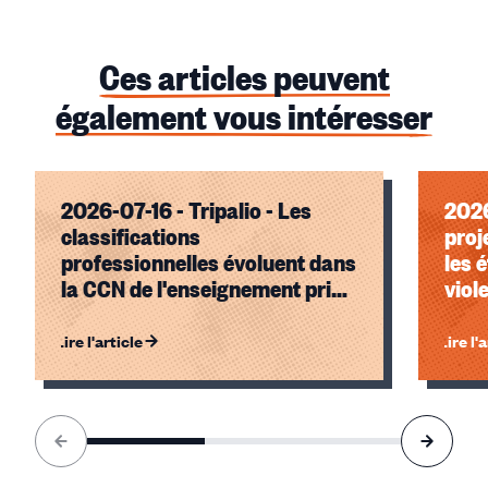
Ces articles peuvent
également vous intéresser
2026-07-16 - Tripalio - Les
2026
classifications
proj
professionnelles évoluent dans
les 
la CCN de l'enseignement privé
viol
indépendant
synd
élèv
Lire l'article
Lire l'
Élément